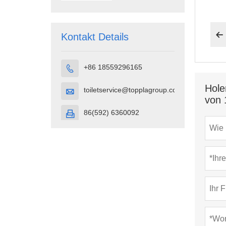
HDPE-
Kunststoff

Kontakt Details
+86 18559296165

Hole
toiletservice@topplagroup.com

von 
86(592) 6360092
