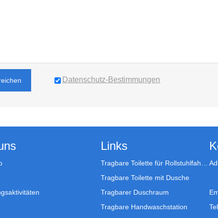
Datenschutz-Bestimmungen
reichen
uns
Links
K
o
Tragbare Toilette für Rollstuhlfahrer
Ad
Tragbare Toilette mit Dusche
gsaktivitäten
Tragbarer Duschraum
Em
Tragbare Handwaschstation
Tel