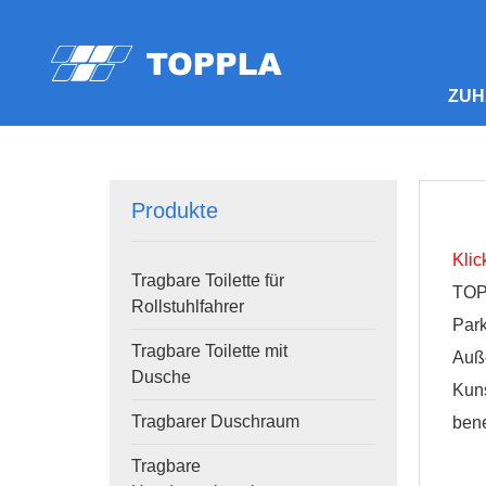
ZUH
Produkte
Klic
Tragbare Toilette für
TOP
Rollstuhlfahrer
Park
Tragbare Toilette mit
Auße
Dusche
Kuns
Tragbarer Duschraum
bene
Tragbare