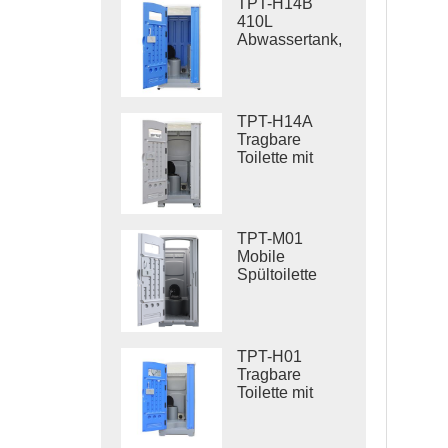
TPT-H14B
410L
Abwassertank,
tragbare
Spültoilette,
Stahlgestell,
Baustellentoilette
TPT-H14A
Tragbare
Toilette mit
Spülung, 410 l
Abwassertank,
Kunststofftoilette
für den
TPT-M01
Außenbereich
Mobile
Spültoilette
Baustellentoilette
TPT-H01
Tragbare
Toilette mit
Spülung
Tragbare
Toilettenkabine