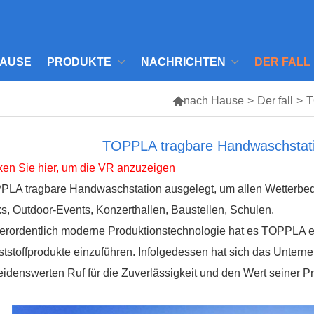
AUSE
PRODUKTE
NACHRICHTEN
DER FALL

nach Hause
>
Der fall
>
T
TOPPLA tragbare Handwaschstati
ken Sie hier, um die VR anzuzeigen
PLA tragbare Handwaschstation
ausgelegt, um allen Wetterbed
s, Outdoor-Events, Konzerthallen, Baustellen, Schulen.
rordentlich moderne Produktionstechnologie hat es TOPPLA er
tstoffprodukte einzuführen. Infolgedessen hat sich das Unte
idenswerten Ruf für die Zuverlässigkeit und den Wert seiner P