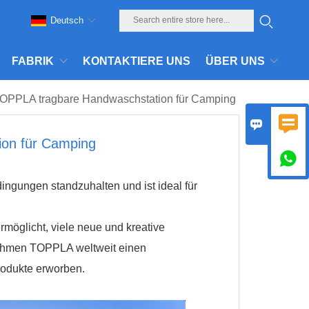
Deutsch
FABRIK
KONTAKTIERE UNS
ÜBER UNS
OPPLA tragbare Handwaschstation für Camping


on für Camping

ingungen standzuhalten und ist ideal für
möglicht, viele neue und kreative
rnehmen TOPPLA weltweit einen
rodukte erworben.