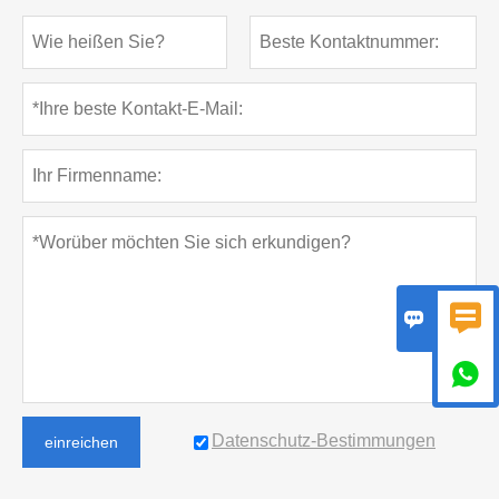



Datenschutz-Bestimmungen
einreichen