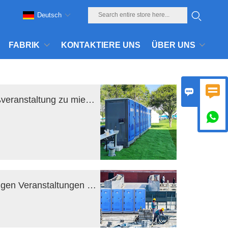
Deutsch
FABRIK
KONTAKTIERE UNS
ÜBER UNS


8 Gründe, tragbare Toiletten für Ihre Großveranstaltung zu mieten

Halten Sie Ihre Porta Potties bei mehrtägigen Veranstaltungen sauber