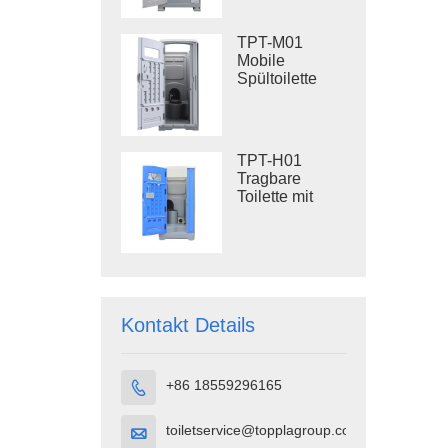
Kunststofftoilette
für den
TPT-M01
Außenbereich
Mobile
Spültoilette
Baustellentoilette
TPT-H01
Tragbare
Toilette mit
Spülung
Tragbare
Toilettenkabine
HDPE-
Kunststoff
Kontakt Details
+86 18559296165

toiletservice@topplagroup.com
