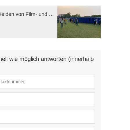
Hinter den Kulissen: Die unbesungenen Helden von Film- und Fernsehgeräten – Porta Potties
ell wie möglich antworten (innerhalb