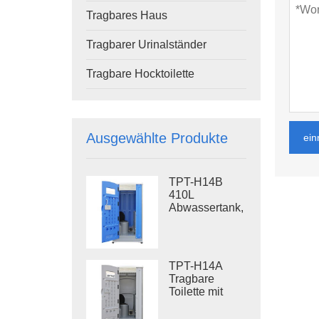
Tragbares Haus
Tragbarer Urinalständer
Tragbare Hocktoilette
Ausgewählte Produkte
ein
TPT-H14B
410L
Abwassertank,
tragbare
Spültoilette,
Stahlgestell,
Baustellentoilette
TPT-H14A
Tragbare
Toilette mit
Spülung, 410 l
Abwassertank,