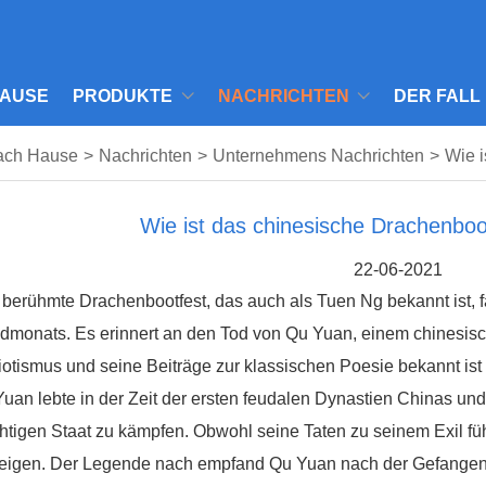
AUSE
PRODUKTE
NACHRICHTEN
DER FALL
ach Hause
>
Nachrichten
>
Unternehmens Nachrichten
>
Wie i
Wie ist das chinesische Drachenboo
22-06-2021
berühmte Drachenbootfest, das auch als Tuen Ng bekannt ist, fäl
monats. Es erinnert an den Tod von Qu Yuan, einem chinesische
iotismus und seine Beiträge zur klassischen Poesie bekannt is
uan lebte in der Zeit der ersten feudalen Dynastien Chinas un
tigen Staat zu kämpfen. Obwohl seine Taten zu seinem Exil füh
zeigen. Der Legende nach empfand Qu Yuan nach der Gefangen