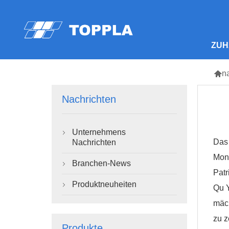
ZUH

n
Nachrichten
Unternehmens

Das 
Nachrichten
Mond
Branchen-News

Patr
Produktneuheiten

Qu Y
mäch
zu 
Produkte