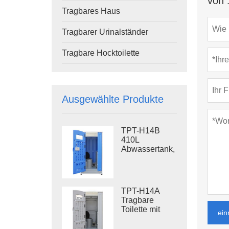
von 
Tragbares Haus
Tragbarer Urinalständer
Tragbare Hocktoilette
Ausgewählte Produkte
TPT-H14B
410L
Abwassertank,
tragbare
Spültoilette,
Stahlgestell,
Baustellentoilette
TPT-H14A
Tragbare
Toilette mit
ein
Spülung, 410 l
Abwassertank,