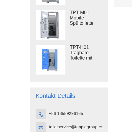
Kunststofftoilette
für den
TPT-M01
Außenbereich
Mobile
Spültoilette
Baustellentoilette
TPT-H01
Tragbare
Toilette mit
Spülung
Tragbare
Toilettenkabine
HDPE-
Kunststoff
Kontakt Details
+86 18559296165

toiletservice@topplagroup.com
