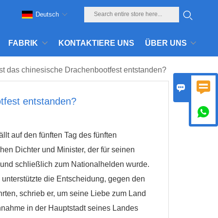
Deutsch
FABRIK
KONTAKTIERE UNS
ÜBER UNS
st das chinesische Drachenbootfest entstanden?


tfest entstanden?

lt auf den fünften Tag des fünften
n Dichter und Minister, der für seinen
t und schließlich zum Nationalhelden wurde.
d unterstützte die Entscheidung, gegen den
rten, schrieb er, um seine Liebe zum Land
nahme in der Hauptstadt seines Landes