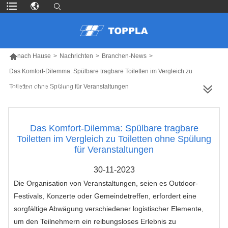

nach Hause
>
Nachrichten
>
Branchen-News
>
Das Komfort-Dilemma: Spülbare tragbare Toiletten im Vergleich zu
Toiletten ohne Spülung für Veranstaltungen
MEHR PRODUKTE
Das Komfort-Dilemma: Spülbare tragbare
Toiletten im Vergleich zu Toiletten ohne Spülung
für Veranstaltungen
30-11-2023
Die Organisation von Veranstaltungen, seien es Outdoor-
Festivals, Konzerte oder Gemeindetreffen, erfordert eine
sorgfältige Abwägung verschiedener logistischer Elemente,
um den Teilnehmern ein reibungsloses Erlebnis zu