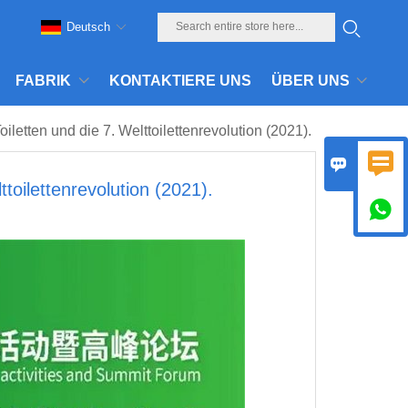
Deutsch
FABRIK
KONTAKTIERE UNS
ÜBER UNS
letten und die 7. Welttoilettenrevolution (2021).


toilettenrevolution (2021).
