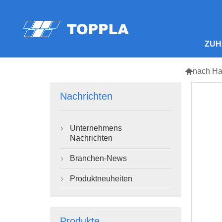
ZUH

nach H
Nachrichten
Unternehmens

Nachrichten
Branchen-News

Produktneuheiten

Produkte