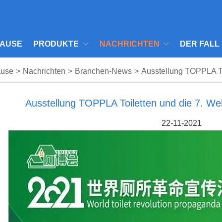
AUSE
PRODUKTE
NACHRICHTEN
DER FALL
ause
>
Nachrichten
>
Branchen-News
>
Ausstellung TOPPLA Toi
Ausstellung TOPPLA Toiletten und die 7. Welt
22-11-2021