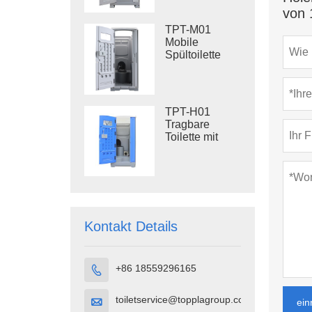
Kunststofftoilette
von 
für den
TPT-M01
Außenbereich
Mobile
Spültoilette
Baustellentoilette
TPT-H01
Tragbare
Toilette mit
Spülung
Tragbare
Toilettenkabine
HDPE-
Kunststoff
Kontakt Details
+86 18559296165

toiletservice@topplagroup.com

ein