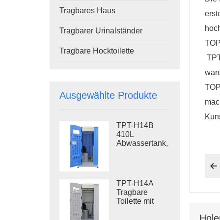
Tragbares Haus
erst
hoch
Tragbarer Urinalständer
TOPP
Tragbare Hocktoilette
TPT
ware
TOPP
Ausgewählte Produkte
mach
Kuns
TPT-H14B
410L
Abwassertank,
tragbare
Spültoilette,

Stahlgestell,
Baustellentoilette
TPT-H14A
Tragbare
Toilette mit
Spülung, 410 l
Hole
Abwassertank,