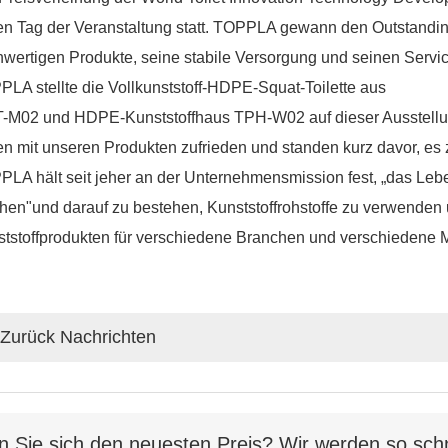
en Tag der Veranstaltung statt. TOPPLA gewann den Outstandin
wertigen Produkte, seine stabile Versorgung und seinen Servic
LA stellte die Vollkunststoff-HDPE-Squat-Toilette aus
-M02 und HDPE-Kunststoffhaus TPH-W02 auf dieser Ausstellun
n mit unseren Produkten zufrieden und standen kurz davor, es 
LA hält seit jeher an der Unternehmensmission fest, „das Le
en"und darauf zu bestehen, Kunststoffrohstoffe zu verwenden
tstoffprodukten für verschiedene Branchen und verschiedene M
Zurück Nachrichten
n Sie sich den neuesten Preis? Wir werden so schn