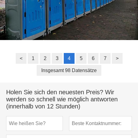
<
1
2
3
4
5
6
7
>
Insgesamt 98 Datensätze
Holen Sie sich den neuesten Preis? Wir
werden so schnell wie möglich antworten
(innerhalb von 12 Stunden)