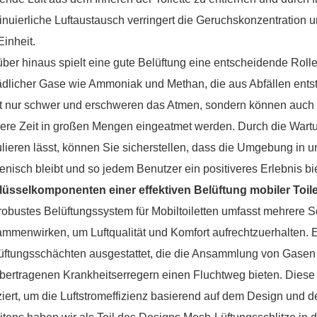
inuierliche Luftaustausch verringert die Geruchskonzentration
Einheit.
ber hinaus spielt eine gute Belüftung eine entscheidende Ro
dlicher Gase wie Ammoniak und Methan, die aus Abfällen ents
t nur schwer und erschweren das Atmen, sondern können auch 
ere Zeit in großen Mengen eingeatmet werden. Durch die Wartun
ulieren lässt, können Sie sicherstellen, dass die Umgebung in u
enisch bleibt und so jedem Benutzer ein positiveres Erlebnis bi
lüsselkomponenten einer effektiven Belüftung mobiler Toil
robustes Belüftungssystem für Mobiltoiletten umfasst mehrere
mmenwirken, um Luftqualität und Komfort aufrechtzuerhalten. Er
üftungsschächten ausgestattet, die die Ansammlung von Gasen
übertragenen Krankheitserregern einen Fluchtweg bieten. Diese 
ziert, um die Luftstromeffizienz basierend auf dem Design und 