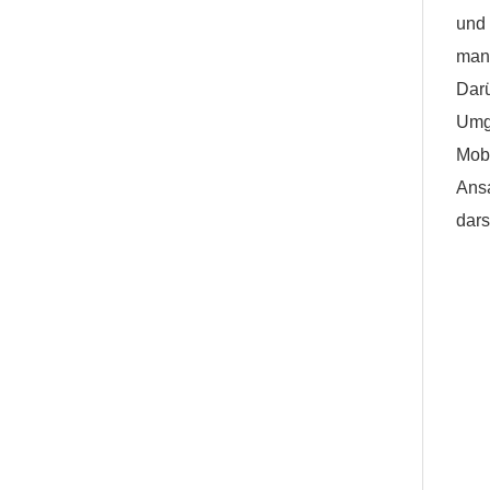
und
man
Darü
Umge
Mobi
Ansa
dars