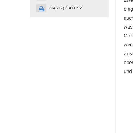
Zwei
86(592) 6360092

eing
auch
was 
Größ
weit
Zusa
ober
und