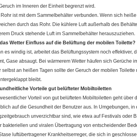
Geruch im Inneren der Einheit begrenzt wird.
Rohr ist mit dem Sammelbehälter verbunden. Wenn sich heiße
eichen durch das Rohr. Die kühlere Luft außerhalb des Behälter
erem Druck stehende Luft im Sammelbehälter herauszuziehen
das Wetter Einfluss auf die Belüftung der mobilen Toilette
 es windig ist, arbeitet das Belüftungssystem noch effektiver, d
mt, Gase absaugt. Bei wärmerem Wetter häufen sich Gerüche im
 selbst an heißen Tagen sollte der Geruch der mobilen Toilette 
ntergeklappt bleibt.
ndheitliche Vorteile gut belüfteter Mobiltoiletten
wesentlicher Vorteil von gut belüfteten Mobiltoiletten geht über
blich auf die Gesundheit der Benutzer aus. In Umgebungen, in d
zeitgebrauch unverzichtbar sind, wie etwa auf Festivals oder Ba
r bakteriellen und viralen Übertragung von entscheidender Bed
Stase luftübertragener Krankheitserreger, die sich in geschl