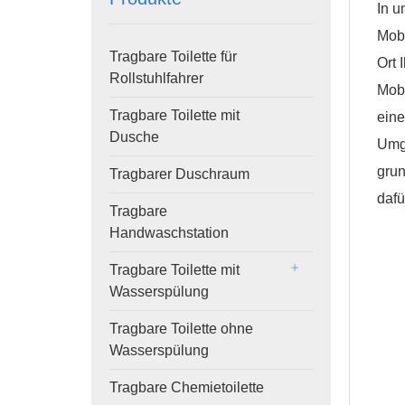
In u
Mobi
Tragbare Toilette für
Ort 
Rollstuhlfahrer
Mobi
Tragbare Toilette mit
eine
Dusche
Umge
gru
Tragbarer Duschraum
daf
Tragbare
Handwaschstation
Tragbare Toilette mit
Wasserspülung
Tragbare Toilette ohne
Wasserspülung
Tragbare Chemietoilette