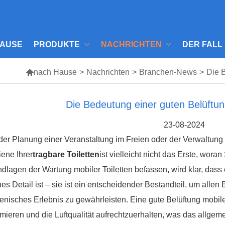
AUSE
PRODUKTE
NACHRICHTEN
DER FALL

nach Hause
>
Nachrichten
>
Branchen-News
>
Die B
Die Bedeutung einer guten Belüftung
23-08-2024
der Planung einer Veranstaltung im Freien oder der Verwaltung 
ene Ihrer
tragbare Toiletten
ist vielleicht nicht das Erste, wora
dlagen der Wartung mobiler Toiletten befassen, wird klar, dass
nes Detail ist – sie ist ein entscheidender Bestandteil, um all
enisches Erlebnis zu gewährleisten. Eine gute Belüftung mobiler
mieren und die Luftqualität aufrechtzuerhalten, was das allgem