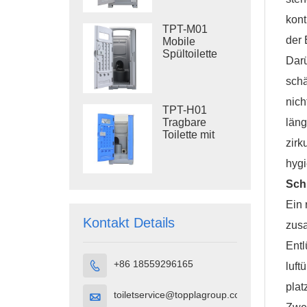
Kunststofftoilette
kont
für den
TPT-M01
Außenbereich
der 
Mobile
Spültoilette
Darü
Baustellentoilette
schä
nich
TPT-H01
Tragbare
läng
Toilette mit
zirk
Spülung
Tragbare
hygi
Toilettenkabine
HDPE-
Sch
Kunststoff
Ein 
Kontakt Details
zusa
Entl
+86 18559296165

luft
plat
toiletservice@topplagroup.com
