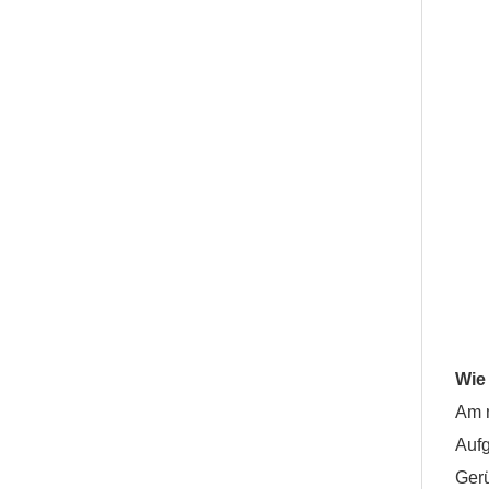
Wie 
Am 
Aufg
Gerü