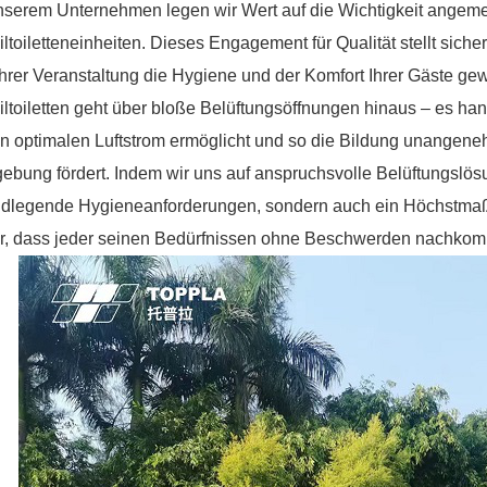
nserem Unternehmen legen wir Wert auf die Wichtigkeit angem
ltoiletteneinheiten. Dieses Engagement für Qualität stellt sic
Ihrer Veranstaltung die Hygiene und der Komfort Ihrer Gäste gew
ltoiletten geht über bloße Belüftungsöffnungen hinaus – es han
n optimalen Luftstrom ermöglicht und so die Bildung unangene
bung fördert. Indem wir uns auf anspruchsvolle Belüftungslösun
ndlegende Hygieneanforderungen, sondern auch ein Höchstmaß 
ür, dass jeder seinen Bedürfnissen ohne Beschwerden nachk