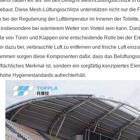
tens haben wir als Teil des Designs Mesh-Lüftungsschlitze in 
ebaut. Diese Mesh-Lüftungsschlitze unterstützen nicht nur die 
 bei der Regulierung der Lufttemperatur im Inneren der Toilette,
insbesondere bei wärmerem Wetter von Vorteil sein kann. Darü
e von Türen und Klappen eine entscheidende Rolle bei der Erl
er dazu bei, verbrauchte Luft zu entfernen und frische Luft ein
mmen sorgen diese Komponenten dafür, dass das Belüftungssyst
flächliches Merkmal ist, sondern ein sorgfältig konzipiertes Ele
 hohe Hygienestandards aufrechterhält.