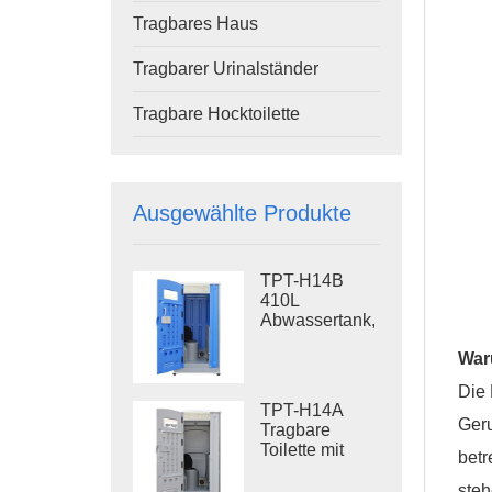
Tragbares Haus
Tragbarer Urinalständer
Tragbare Hocktoilette
Ausgewählte Produkte
TPT-H14B
410L
Abwassertank,
tragbare
Waru
Spültoilette,
Stahlgestell,
Die 
Baustellentoilette
TPT-H14A
Geru
Tragbare
Toilette mit
betr
Spülung, 410 l
Abwassertank,
steh