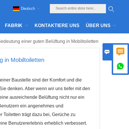
Deutsch
FABRIK
KONTAKTIERE UNS
ÜBER UNS
edeutung einer guten Belüftung in Mobiltoiletten


 in Mobiltoiletten

einer Baustelle sind der Komfort und die
n Sie denken. Aber wenn wir uns tiefer mit den
 eine ausreichende Belüftung nicht nur ein
en Benutzern ein angenehmes und
 Toiletten trägt dazu bei, Gerüche zu
eine Benutzererlebnis erheblich verbessert.