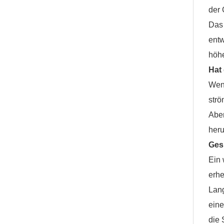
der 
Das 
entw
höh
Hat 
Wenn
strö
Aber
heru
Gesu
Ein 
erhe
Lang
eine
die 