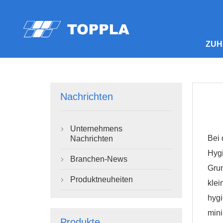
ZUH
Nachrichten
Unternehmens

Bei 
Nachrichten
Hygi
Branchen-News

Grun
Produktneuheiten

klei
hygi
mini
Produkte