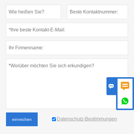



Datenschutz-Bestimmungen
einreichen