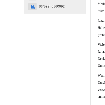
Merkm
86(592) 6360092

360°-
Letzt
Halte
große
Viele
Rotat
Denk
Unibo
Wenn 
Durch
verwe
annim