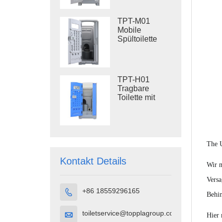
Kunststofftoilette
für den
TPT-M01
Außenbereich
Mobile
Spültoilette
Baustellentoilette
TPT-H01
Tragbare
Toilette mit
Spülung
Tragbare
Toilettenkabine
HDPE-
Kunststoff
The 
Kontakt Details
Wir m
Versa
+86 18559296165

Behin
toiletservice@topplagroup.com

Hier 