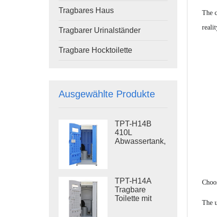
Tragbares Haus
The c
reali
Tragbarer Urinalständer
Tragbare Hocktoilette
Ausgewählte Produkte
TPT-H14B
410L
Abwassertank,
tragbare
Spültoilette,
Stahlgestell,
Baustellentoilette
TPT-H14A
Choo
Tragbare
Toilette mit
The u
Spülung, 410 l
Abwassertank,