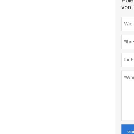
Hole
von 
ein