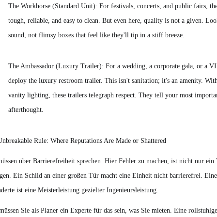
The Workhorse (Standard Unit): For festivals, concerts, and public fairs, the 
tough, reliable, and easy to clean. But even here, quality is not a given. Loo
sound, not flimsy boxes that feel like they'll tip in a stiff breeze.
The Ambassador (Luxury Trailer): For a wedding, a corporate gala, or a VIP 
deploy the luxury restroom trailer. This isn't sanitation; it's an amenity. Wit
vanity lighting, these trailers telegraph respect. They tell your most importa
afterthought.
Unbreakable Rule: Where Reputations Are Made or Shattered
üssen über Barrierefreiheit sprechen. Hier Fehler zu machen, ist nicht nur ein 
gen. Ein Schild an einer großen Tür macht eine Einheit nicht barrierefrei. Eine
derte ist eine Meisterleistung gezielter Ingenieursleistung.
müssen Sie als Planer ein Experte für das sein, was Sie mieten. Eine rollstuhlg