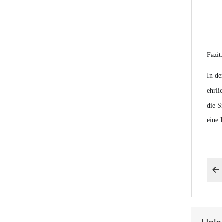
Fazit
In de
ehrli
die S
eine 
