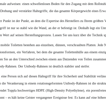
ale aufweisen: einen schwellenlosen Boden für den Zugang mit dem Rollstuhl
Drehung und verstärkte Haltegriffe, die das gesamte Körpergewicht eines Erw
er Punkt ist der Punkt, an dem die Expertise des Herstellers zu Ihrem größten V
griff ist nur so stabil wie die Wand, an der er befestigt ist. Deshalb legt ei
n Wert auf seinen Herstellungsprozess. Lassen Sie uns kurz über die Technik s
 mobile Toiletten bestehen aus einzelnen, dünnen, verschraubten Platten. Jede 
ionsformen, ein Verfahren, bei dem die gesamte Toilettenhülle aus einem einz
en Sie an den Unterschied zwischen einem aus Dutzenden von Teilen zusamme
dy-Rahmen. Der Unibody-Rahmen ist deutlich stabiler und steifer.
eine Person sich auf diesen Haltegriff für ihre Sicherheit und Stabilität verläs
 die Verankerung in einem rotationsgeformten Unibody-Rahmen ist die strukture
ndet Toppla hochwertiges HDPE (High-Density Polyethylene), ein porenfreies 
mt – es hält keine Geister vergangener Ereignisse fest. Es kann auf eine höher