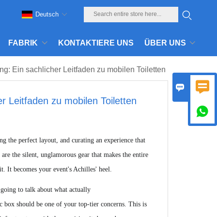
Deutsch
FABRIK
KONTAKTIERE UNS
ÜBER UNS
ung: Ein sachlicher Leitfaden zu mobilen Toiletten


er Leitfaden zu mobilen Toiletten

g the perfect layout, and curating an experience that
s are the silent, unglamorous gear that makes the entire
. It becomes your event's Achilles' heel.
e going to talk about what
actually
c box should be one of your top-tier concerns. This is