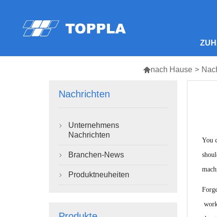
ZUH

nach Hause
>
Nach
Nachrichten
Unternehmens

Nachrichten
You c
Branchen-News
shoul

machi
Produktneuheiten

Forge
works
Produkte