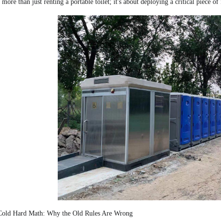
 more than just renting a portable toilet; it's about deploying a critical piece of
Cold Hard Math: Why the Old Rules Are Wrong