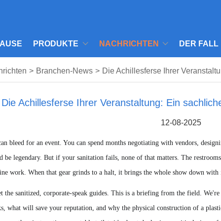
AUSE
PRODUKTE
NACHRICHTEN
DER FALL
richten
>
Branchen-News
>
Die Achillesferse Ihrer Veranstalt
Die Achillesferse Ihrer Veranstaltung: Ein sachlich
12-08-2025
an bleed for an event. You can spend months negotiating with vendors, designin
d be legendary. But if your sanitation fails, none of that matters. The restroom
ne work. When that gear grinds to a halt, it brings the whole show down with it
t the sanitized, corporate-speak guides. This is a briefing from the field. We'r
, what will save your reputation, and why the physical construction of a plasti