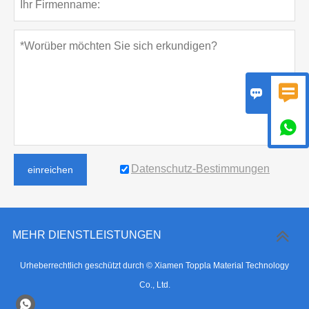



Datenschutz-Bestimmungen
einreichen
MEHR DIENSTLEISTUNGEN
Urheberrechtlich geschützt durch © Xiamen Toppla Material Technology
Co., Ltd.
